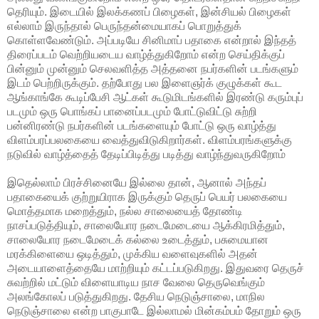
தெரியும். இடையில் இலக்கணப் பிழைகள், இன்சியல் பிழைகள்
எல்லாம் இருந்தால் பெருந்தன்மையாகப் பொறுத்துக்
கொள்ளவேண்டும். அப்படியே சினிமாப் பதாகை என்றால் இந்தத்
திரைப்படம் வெற்றியடைய வாழ்த்துகிறோம் என்ற செய்திக்குப்
பின்னும் முன்னும் செலவளித்த அத்தனை நபர்களின் படங்களும்
இடம் பெற்றிருக்கும். தற்போது பல இளைஞர்க் குழுக்கள் கூட
ஆங்காங்கே கூடிப்பேசி ஆட்கள் கூடுமிடங்களில் இரண்டு கரும்புப்
படமும் ஒரு பொங்கப் பானைப்படமும் போட்டுவிட்டு சுற்றி
பன்னிரண்டு நபர்களின் படங்களையும் போட்டு ஒரு வாழ்த்து
விளம்பரப்பலகையை வைத்துவிடுகிறார்கள். விளம்பரங்களுக்கு
நடுவில் வாழ்த்தைத் தேடிப்பிடித்து படித்து வாழ்ந்துவருகிறோம்
இதெல்லாம் பிரச்சினையே இல்லை தான், ஆனால் அந்தப்
பதாகையைக் குற்றுயிராக இருக்கும் தெருப் பெயர் பலகையை
மொத்தமாக மறைத்தும், நல்ல சாலையைத் தோண்டி
நாசப்படுத்தியும், சாலையோர நடைமேடையை ஆக்கிரமித்தும்,
சாலையோர நடைமேடைக் கல்லை உடைத்தும், பசுமையான
மரக்கிளையை ஒடித்தும், முக்கிய வளைவுகளில் அதன்
அடையாளைத்தையே மாற்றியும் கட்டப்படுகிறது. இதுவரை தெருச்
சுவற்றில் மட்டும் விளையாடிய நாச வேலை தெருவெங்கும்
அலங்கோலப் படுத்துகிறது. தேசிய நெடுஞ்சாலை, மாநில
நெடுஞ்சாலை என்ற பாகுபாடே இல்லாமல் மின்கம்பம் தோறும் ஒரு