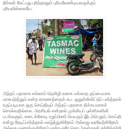
நீங்கள் கேட்பது புரிந்தாலும் புரியவேண்டியவருக்குப்
புரியவில்லையே.
அந்தப் பதாகை எல்லாம் நெகிழி வகை மக்காத குப்பையாக
மாசுபடுத்தும் என்ற காரணத்தைக் கூட ஒதுக்கிவிட்டுப் பார்த்தால்
உருப்படியாக ஒரு செய்தியும் அந்தப் பதாகை நிச்சயமாகச்
சொல்வதில்லை. அரசியல் என்றால் முக்கியப் புள்ளிகளின்
படங்களும், கடைக்கோடி உறுப்பினர் பெயரும் இடம்பெறும், செய்தி
என்று தேடிப்பார்த்தால் வாழ்த்துகிறோம் அல்லது வரவேற்கிறோம்
அல்லது வணங்குகிறோம் என்ற ஒரே தொடர்கள்தான் சுற்றிச்சுற்றி