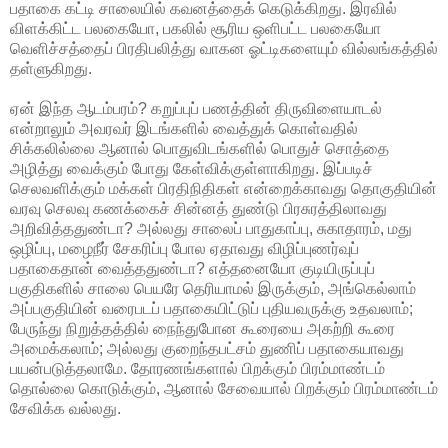
பதாகை கட்டி சாலையில் கவனத்தைக் கெடுக்கிறது. இரவில்
விளக்கிட்ட பலகையோ, பகலில் சூரிய ஒளிபட்ட பலகையோ
வெளிச்சத்தைப் பிரதிபலித்து வாகன ஓட்டிகளையும் வில்லங்கத்தில்
தள்ளுகிறது.
ஏன் இந்த ஆடம்பரம்? கறுப்புப் பணத்தின் திருவிளையாடல்
என்றாலும் அவரவர் இடங்களில் வைத்துக் கொள்வதில்
சிக்கலில்லை ஆனால் பொதுவிடங்களில் பொதுச் சொத்தை
அழித்து வைக்கும் போது கேள்விக்குள்ளாகிறது. இப்படிச்
செலவளிக்கும் மக்கள் பிரதிநிதிகள் என்றைக்காவது தொகுதியின்
வரவு செலவு கணக்கைச் சின்னத் துண்டு பிரசுரத்திலாவது
அறிவித்ததுண்டா? அல்லது சாலைப் பாதுகாப்பு, சுகாதாரம், மது
ஒழிப்பு, மழைநீர் சேகரிப்பு போல ஏதாவது விழிப்புணர்வுப்
பதாகைதான் வைத்ததுண்டா? எத்தனையோ குடியிருப்புப்
பகுதிகளில் சாலை பெயரே தெரியாமல் இருக்கும், அங்கெல்லாம்
அப்பகுதியின் வரைபடப் பதாகையிட்டுப் புதியவருக்கு உதவலாம்;
பேருந்து நிறுத்தத்தில் நைந்துபோன கூரையை அகற்றி கூரை
அமைக்கலாம்; அல்லது குறைந்தபட்சம் துணிப் பதாகையாவது
பயன்படுத்தலாமே. தோரணங்களால் பிறக்கும் பிரம்மாண்டம்
தொல்லை கொடுக்கும், ஆனால் சேவையால் பிறக்கும் பிரம்மாண்டம்
சேவிக்க வல்லது.